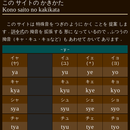
この サイトの かきかた
Kono saito no kakikata
この サイトは 特殊音を つぎの ように かく ことを 提案 しま
す．
訓令式
の 拗音を 拡張 する 形に なって いるので，ふつうの
拗音（
キャ・キュ・キョ
など）も あわせて かいて あります．
－y－
イャ
イュ
イェ
イョ
(ヤ)
(ユ)
(＊)
(ヨ)
ya
yu
ye
yo
キャ
キュ
キェ
キョ
kya
kyu
kye
kyo
シャ
シュ
シェ
ショ
sya
syu
sye
syo
チャ
チュ
チェ
チョ
tya
tyu
tye
tyo