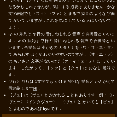
なるかも しれませんが，気に する 必要は ありません．かな
文字表記でも
〈スィ〉
〈ファ〉
と まるで 拗音の ような 字面
で かいて いますが，これを 気に して いる 人は いないでし
ょう．
-y- の 系列は ヤ行の 音に ねじれる 音声で 開拗音と いいま
す．-w-の 系列は ワ行の 音に ねじれる 音声で 合拗音と い
います．合拗音は 小がきの カタカナを
〈ワ・ヰ・ヱ・ヲ〉
で あらわす ほうが わかりやすいのですが，
〈ヰ・ヱ・ヲ〉
の ちいさい 文字が ないので
〈ァ・ィ・ェ・ォ〉
に して い
ます．したがって，
【クァ】
と
【クヮ】
は おなじ 意味で
す．
ヤ行と ワ行は 1文字でも かける 特別な 拗音と かんがえて
再定義 します
[4]
．
【ブュ】
は
〈ヴュ〉
と かかれる ことも あります．例：
〈レ
ヴュー〉
〈インタヴュー〉
．
〈ヴュ〉
と かいても
【ビュ】
と よむので あれば
byu
です．