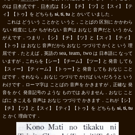
のは
日本式
です．
日本式
は
【シ】
【チ】
【ツ】
と
【スィ】
【テ
ィ】
【トゥ】
を どちらも
si, ti, tu
と かいて いました．
これは どういう ことかと いうと，ことばの 区別に かかわら
ない 程度に しか ちがわない 音声は おなじ 音声だと いう かん
がえです．つまり，
【シ】
【チ】
【ツ】
と
【スィ】
【ティ】
【トゥ】
は おなじ 音声だから おなじ つづりで かくと いう 理
sea, team, two
屈です．たとえば，英語の
は 日本語に なって
いますが，これらを
【シー】
【チーム】
【ツー】
と 発音 しても
【スィー】
【ティーム】
【トゥー】
と 発音 しても おなじ こと
ばです．それなら，おなじ つづりで かけば いいだろうと いう
わけです．ローマ字は ことばの 音声を かきますが，正確な 発
音を かく 発音記号の ような ものでは ありません．おなじ こと
ばに きこえる 音声は おなじ つづりで かきます．これが
【シ】
【チ】
【ツ】
と
【スィ】
【ティ】
【トゥ】
を どちらも
si, ti, tu
と かく 理由です．