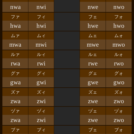
nwa
nwi
nwe
nwo
ファ
フィ
フェ
フォ
hwa
hwi
hwe
hwo
ムァ
ムィ
ムェ
ムォ
mwa
mwi
mwe
mwo
ルァ
ルィ
ルェ
ルォ
rwa
rwi
rwe
rwo
グァ
グィ
グェ
グォ
gwa
gwi
gwe
gwo
ズァ
ズィ
ズェ
ズォ
zwa
zwi
zwe
zwo
ヅァ
ヅィ
ヅェ
ヅォ
zwa
zwi
zwe
zwo
ブァ
ブィ
ブェ
ブォ