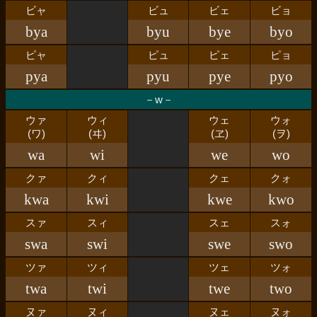
ビャ
ビュ
ビェ
ビョ
bya
byu
bye
byo
ピャ
ピュ
ピェ
ピョ
pya
pyu
pye
pyo
－w－
ウァ
ウィ
ウェ
ウォ
(ワ)
(ヰ)
(ヱ)
(ヲ)
wa
wi
we
wo
クァ
クィ
クェ
クォ
kwa
kwi
kwe
kwo
スァ
スィ
スェ
スォ
swa
swi
swe
swo
ツァ
ツィ
ツェ
ツォ
twa
twi
twe
two
ヌァ
ヌィ
ヌェ
ヌォ