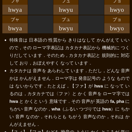
フャ
フュ
フョ
hwya
hwyu
hwyo
ブャ
ブュ
ブョ
bwya
bwyu
bwyo
特殊音は 日本語の 性質から きりはなして かんがえて いい
ので，その ローマ字表記は カタカナ表記から 機械的に つく
りだして います．そのため，カタカナ表記と 規則的に 対応
して おり，おぼえやすく なって います．
カタカナは 音声を あらわして います．ただし，どんな 音声
かは かんがえません．ローマ字は 発音記号の ような もので
は ないからです．たとえば，
【ファ】
が
hwa
に なって い
るのは，カタカナでは
〈ファ〉
と かく 音声を ローマ字では
hwa
と かくと いう 意味です．その 音声が 英語の
fa, pha
に
ちかい 音声 なのか，
wha
（ふるい つづりでは
hwa
）に ちか
い 音声 なのか，それらとも ちがう 音声なのか，それは か
んがえません．
【スィ】
【ファ】
などを 拗音の ように かく ところが 気に