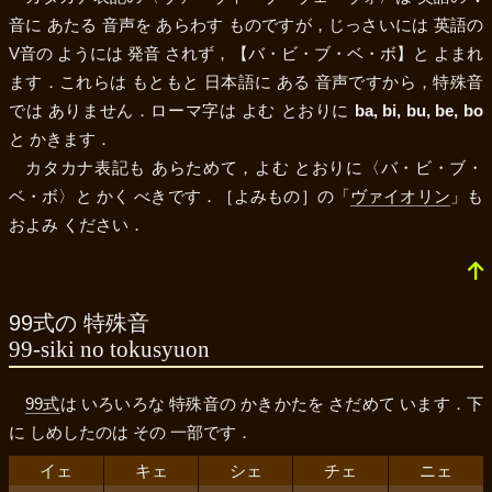
音に あたる 音声を あらわす ものですが，じっさいには 英語の
V音の ようには 発音 されず，
【バ・ビ・ブ・ベ・ボ】
と よまれ
ます．これらは もともと 日本語に ある 音声ですから，特殊音
では ありません．ローマ字は よむ とおりに
ba, bi, bu, be, bo
と かきます．
カタカナ表記も あらためて，よむ とおりに
〈バ・ビ・ブ・
ベ・ボ〉
と かく べきです．［よみもの］の「
ヴァイオリン
」も
およみ ください．
99式の 特殊音
99-siki no tokusyuon
99式
は いろいろな 特殊音の かきかたを さだめて います．下
に しめしたのは その 一部です．
イェ
キェ
シェ
チェ
ニェ