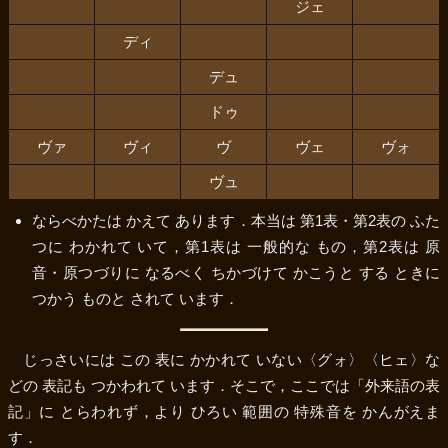
ジェ
ディ
デュ
ドゥ
ヴァ
ヴィ
ヴ
ヴェ
ヴォ
ヴュ
ならべかたは かえて あります．本当は 第1表・第2表の ふた
つに わかれて いて，第1表は 一般的な もの，第2表は 原
音・原つづりに なるべく ちかづけて かこうと する ときに
つかう ものと されて います．
じっさいには この 表に かかれて いない
〈グォ〉
〈ヒェ〉
な
どの 表記も つかわれて います．そこで，ここでは「外来語の表
記」に とらわれず，より ひろい 範囲の 特殊音を かんがえま
す．