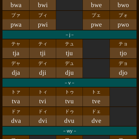
bwa
bwi
bwe
bwo
プァ
プィ
プェ
プォ
pwa
pwi
pwe
pwo
－j－
テャ
ティ
テュ
テョ
tja
tji
tju
tjo
デャ
ディ
デュ
デョ
dja
dji
dju
djo
－v－
トァ
トィ
トゥ
トェ
tva
tvi
tvu
tve
ドァ
ドィ
ドゥ
ドェ
dva
dvi
dvu
dve
－wy－