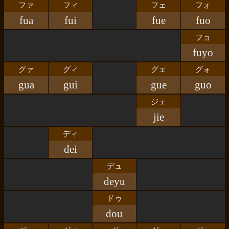
ファ
フィ
フェ
フォ
fua
fui
fue
fuo
フョ
fuyo
グァ
グィ
グェ
グォ
gua
gui
gue
guo
ジェ
jie
ディ
dei
デュ
deyu
ドゥ
dou