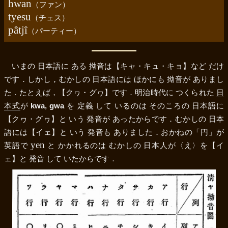
hwan
（ファン）
tyesu
（チェス）
pâtjî
（パーティー）
いまの 日本語に ある 拗音は
【キャ・キュ・キョ】
など だけ
です．しかし，むかしの 日本語には ほかにも 拗音が ありまし
た．たとえば，
【クヮ・グヮ】
です．明治時代に つくられた
日
本式
が
kwa, gwa
を 定義 して いるのは そのころの 日本語に
【クヮ・グヮ】
と いう 発音が あったからです．むかしの 日本
語には
【イェ】
と いう 発音も ありました．おかねの
「円」
が
yen
英語で
と かかれるのは むかしの 日本人が
〈え〉
を
【イ
ェ】
と 発音 して いたからです．