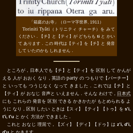
「箱庭のお寺」（ローマ字世界, 1911）
Toriniti Tyâti
（トリニティ チャーチ）を みて
ください．
【チ】
と
【ティ】
が どちらも
ti
と かい
て あります．この 時代は
【ティ】
を
【チ】
と 発音
して いたのかも しれません．
ところが，日本人でも
【チ】
と
【ティ】
を 区別 して かんが
party
える 人が おおく なり，英語の
の つもりで
【パーチー】
と いっても つうじなく なって きました．これでは
【チ】
と
【ティ】
が おなじ 音声と いえません．そんな わけで，
日本式
にも これらの 発音を 区別 できる かきかたが もとめられる よ
うに なり，区別 したい ときは
【スィ】
【ティ】
【トゥ】
を
s'i,
t'i, t'u
と かく 方法が できました．
これと おなじ 理屈で，
【ズィ】
【ディ】
【ドゥ】
は
z'i, d'i,
d'u
と かきます．