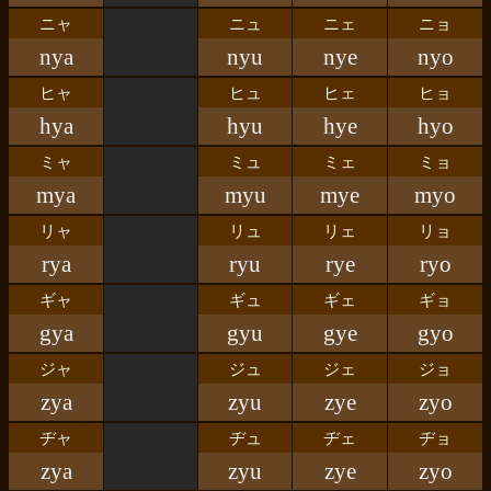
ニャ
ニュ
ニェ
ニョ
nya
nyu
nye
nyo
ヒャ
ヒュ
ヒェ
ヒョ
hya
hyu
hye
hyo
ミャ
ミュ
ミェ
ミョ
mya
myu
mye
myo
リャ
リュ
リェ
リョ
rya
ryu
rye
ryo
ギャ
ギュ
ギェ
ギョ
gya
gyu
gye
gyo
ジャ
ジュ
ジェ
ジョ
zya
zyu
zye
zyo
ヂャ
ヂュ
ヂェ
ヂョ
zya
zyu
zye
zyo