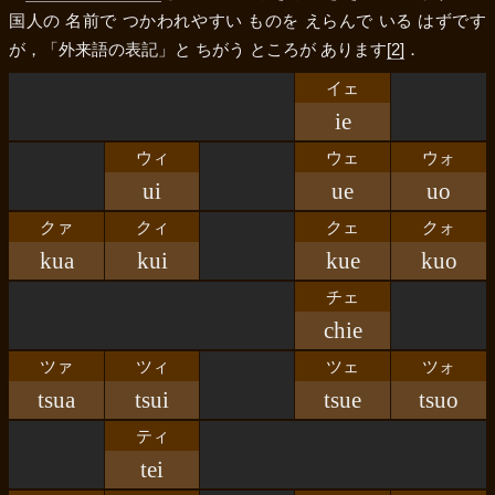
国人の 名前で つかわれやすい ものを えらんで いる はずです
が，「外来語の表記」と ちがう ところが あります
[2]
．
イェ
ie
ウィ
ウェ
ウォ
ui
ue
uo
クァ
クィ
クェ
クォ
kua
kui
kue
kuo
チェ
chie
ツァ
ツィ
ツェ
ツォ
tsua
tsui
tsue
tsuo
ティ
tei