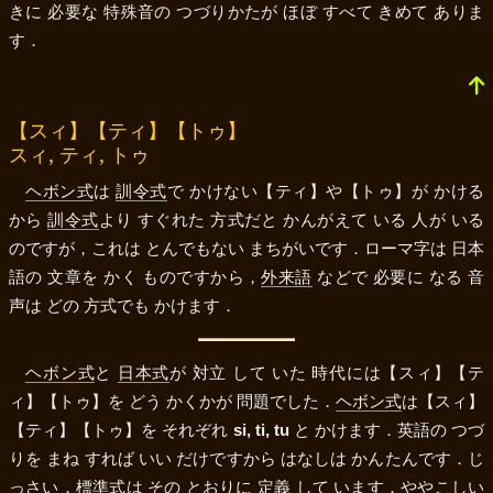
きに 必要な 特殊音の つづりかたが ほぼ すべて きめて ありま
す．
【スィ】
【ティ】
【トゥ】
,
,
スィ
ティ
トゥ
ヘボン式
は
訓令式
で かけない
【ティ】
や
【トゥ】
が かける
から
訓令式
より すぐれた 方式だと かんがえて いる 人が いる
のですが，これは とんでもない まちがいです．ローマ字は 日本
語の 文章を かく ものですから，
外来語
などで 必要に なる 音
声は どの 方式でも かけます．
ヘボン式
と
日本式
が 対立 して いた 時代には
【スィ】
【テ
ィ】
【トゥ】
を どう かくかが 問題でした．
ヘボン式
は
【スィ】
【ティ】
【トゥ】
を それぞれ
si, ti, tu
と かけます．英語の つづ
りを まね すれば いい だけですから はなしは かんたんです．じ
っさい，
標準式
は その とおりに 定義 して います．ややこしい