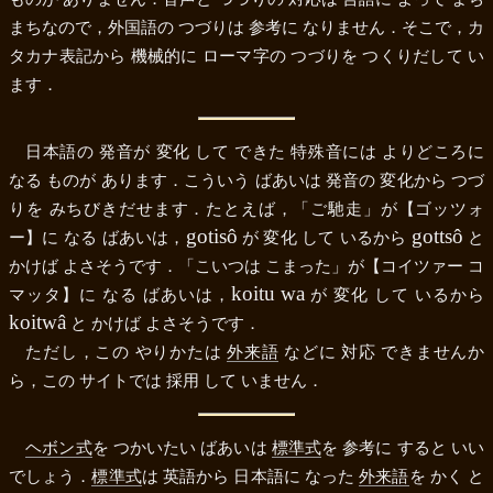
まちなので，外国語の つづりは 参考に なりません．そこで，カ
タカナ表記から 機械的に ローマ字の つづりを つくりだして い
ます．
日本語の 発音が 変化 して できた 特殊音には よりどころに
なる ものが あります．こういう ばあいは 発音の 変化から つづ
りを みちびきだせます．たとえば，
「ご馳走」
が
【ゴッツォ
gotisô
gottsô
ー】
に なる ばあいは，
が 変化 して いるから
と
かけば よさそうです．
「こいつは こまった」
が
【コイツァー コ
koitu wa
マッタ】
に なる ばあいは，
が 変化 して いるから
koitwâ
と かけば よさそうです．
ただし，この やりかたは
外来語
などに 対応 できませんか
ら，この サイトでは 採用 して いません．
ヘボン式
を つかいたい ばあいは
標準式
を 参考に すると いい
でしょう．
標準式
は 英語から 日本語に なった
外来語
を かく と