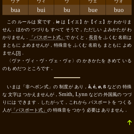
ヴァ
ヴィ
ヴ
ヴェ
ヴォ
bua
bui
bu
bue
buo
この ルールは 変です．
ie
は
【イエ】
か
【イェ】
か わかりま
せん．ほかの つづりも すべて そうで，ただしい よみかたが わ
かりません．
「パスポート式」
で かくと，
長音
を ふくむ 名前は
まともに よめませんが，特殊音を ふくむ 名前も まともに よめ
ません
[3]
．
〈ヴァ・ヴィ・ヴ・ヴェ・ヴォ〉
の かきかたを きめて いる
のも めだつ ところです．
いまは「非ヘボン式」の 制度が あり，
å, é, ø, ß
などの 特殊
Smith, Lynn
な 文字は つかえませんが，
などの 外国風の つづ
りには できます．したがって，これから パスポートを つくる
人が
「パスポート式」
の 特殊音を つかう 必要は ありません．