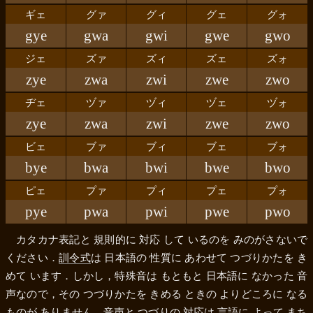
ギェ
グァ
グィ
グェ
グォ
gye
gwa
gwi
gwe
gwo
ジェ
ズァ
ズィ
ズェ
ズォ
zye
zwa
zwi
zwe
zwo
ヂェ
ヅァ
ヅィ
ヅェ
ヅォ
zye
zwa
zwi
zwe
zwo
ビェ
ブァ
ブィ
ブェ
ブォ
bye
bwa
bwi
bwe
bwo
ピェ
プァ
プィ
プェ
プォ
pye
pwa
pwi
pwe
pwo
カタカナ表記と 規則的に 対応 して いるのを みのがさないで
ください．
訓令式
は 日本語の 性質に あわせて つづりかたを き
めて います．しかし，特殊音は もともと 日本語に なかった 音
声なので，その つづりかたを きめる ときの よりどころに なる
ものが ありません．音声と つづりの 対応は 言語に よって まち