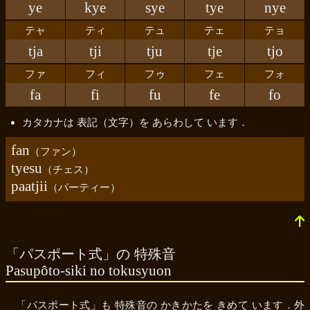
ye
kye
sye
tye
nye
テャ
ティ
テュ
テェ
テョ
tja
tji
tju
tje
tjo
ファ
フィ
フゥ
フェ
フォ
fa
fi
fu
fe
fo
カタカナは 表記（文字）を あらわして います．
fan
（ファン）
tyesu
（チェス）
paatjii
（パーティー）
「パスポート式」の 特殊音
Pasupôto-siki no tokusyuon
「パスポート式」
も 特殊音の かきかたを きめて います．外