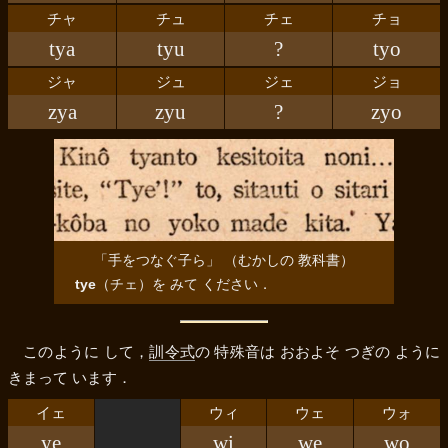
チャ
チュ
チェ
チョ
tya
tyu
?
tyo
ジャ
ジュ
ジェ
ジョ
zya
zyu
?
zyo
「手をつなぐ子ら」 （むかしの 教科書）
tye
（
チェ
）を みて ください．
このように して，
訓令式
の 特殊音は おおよそ つぎの ように
きまって います．
イェ
ウィ
ウェ
ウォ
ye
wi
we
wo