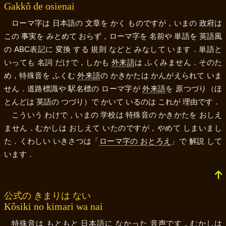
Gakkô de osienai
ローマ字は 日本語の 文章を かく ものですが，いまの 政府は
この 事実を みとめて おらず，ローマ字を 名前や 単語を 英語風
の ABC表記に 変換 する 規則 などと みなして います．単語と
いっても 名詞 だけで，しかも
外来語
は ふくみません．そのた
め，特殊音を ふくむ
外来語
の かきかたは かんがえられて いま
せん．道路標識や 駅名標の ローマ字が
外来語
を 原つづり（ほ
とんどは 英語の つづり）で かいて いるのは これが 理由です．
こういう わけで，いまの 学校は 特殊音の かきかたを おしえ
ません．むかしは おしえて いたのですが，やめて しまいまし
た．くわしい いきさつは「
ローマ字の おとろえ
」で 解説 して
います．
公式の きまりは ない
Kôsiki no kimari wa nai
特殊音は もともと 日本語に なかった 音声です．むかしは