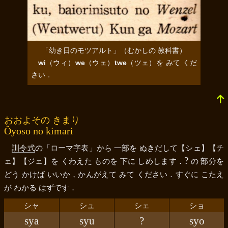
「幼き日のモツアルト」（むかしの 教科書）
wi
（
ウィ
）
we
（
ウェ
）
twe
（
ツェ
）を みて くだ
さい．
おおよその きまり
Ôyoso no kimari
訓令式
の「ローマ字表」から 一部を ぬきだして
【シェ】
【チ
?
ェ】
【ジェ】
を くわえた ものを 下に しめします．
の 部分を
どう かけば いいか，かんがえて みて ください．すぐに こたえ
が わかる はずです．
シャ
シュ
シェ
ショ
sya
syu
?
syo