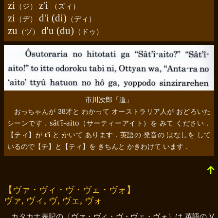
zi
z'i
（
ジ
）
（
ズィ
）
zi
d'i (di)
（
ヂ
）
（
ディ
）
zu
d'u (du)
（
ヅ
）
（
ドゥ
）
市川次郎「道」
おっちゃんが 38才と わかって オーストラリア人が おどろいた
sât'î-aito
シーンです．
（サーティーアイト）を みて ください．
【ティ】
が
t'i
と かいて あります．英語の 発音の はなしを して
いるので
【チ】
と
【ティ】
を きちんと かきわけて います．
【ヴァ・ヴィ・ヴ・ヴェ・ヴォ】
,
,
,
,
ヴァ
ヴィ
ヴ
ヴェ
ヴォ
カタカナ表記の
〈ヴァ・ヴィ・ヴ・ヴェ・ヴォ〉
は 英語の V