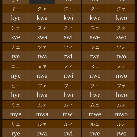
キェ
クァ
クィ
クェ
クォ
kye
kwa
kwi
kwe
kwo
シェ
スァ
スィ
スェ
スォ
sye
swa
swi
swe
swo
チェ
ツァ
ツィ
ツェ
ツォ
tye
twa
twi
twe
two
ニェ
ヌァ
ヌィ
ヌェ
ヌォ
nye
nwa
nwi
nwe
nwo
ヒェ
ファ
フィ
フェ
フォ
hye
hwa
hwi
hwe
hwo
ミェ
ムァ
ムィ
ムェ
ムォ
mye
mwa
mwi
mwe
mwo
リェ
ルァ
ルィ
ルェ
ルォ
rye
rwa
rwi
rwe
rwo