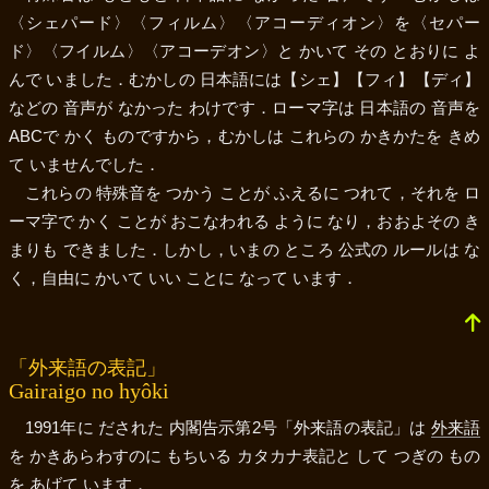
〈シェパード〉
〈フィルム〉
〈アコーディオン〉
を
〈セパー
ド〉
〈フイルム〉
〈アコーデオン〉
と かいて その とおりに よ
んで いました．むかしの 日本語には
【シェ】
【フィ】
【ディ】
などの 音声が なかった わけです．ローマ字は 日本語の 音声を
ABCで かく ものですから，むかしは これらの かきかたを きめ
て いませんでした．
これらの 特殊音を つかう ことが ふえるに つれて，それを ロ
ーマ字で かく ことが おこなわれる ように なり，おおよその き
まりも できました．しかし，いまの ところ 公式の ルールは な
く，自由に かいて いい ことに なって います．
「外来語の表記」
Gairaigo no hyôki
1991年に だされた 内閣告示第2号「外来語の表記」は
外来語
を かきあらわすのに もちいる カタカナ表記と して つぎの もの
を あげて います．