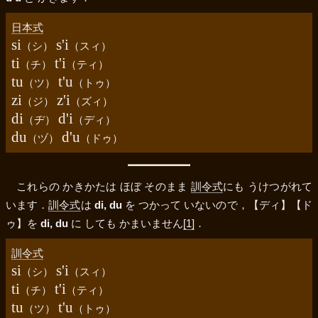
日本式
si
s'i
（
シ
）
（
スィ
）
ti
t'i
（
チ
）
（
ティ
）
tu
t'u
（
ツ
）
（
トゥ
）
zi
z'i
（
ジ
）
（
ズィ
）
di
d'i
（
ヂ
）
（
ディ
）
du
d'u
（
ヅ
）
（
ドゥ
）
これらの かきかたは ほぼ そのまま
訓令式
にも うけつがれて
います．
訓令式
は
di, du
を つかって いないので，
【ディ】
【ド
ゥ】
を
di, du
に しても かまいません
[1]
．
訓令式
si
s'i
（
シ
）
（
スィ
）
ti
t'i
（
チ
）
（
ティ
）
tu
t'u
（
ツ
）
（
トゥ
）