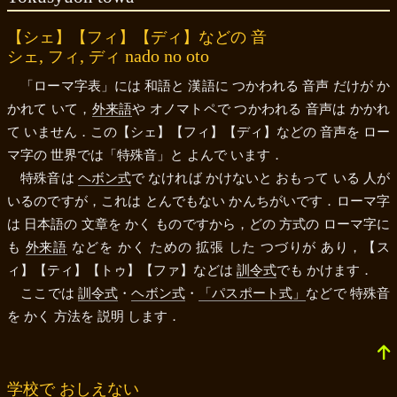
【シェ】
【フィ】
【ディ】
などの 音
,
,
nado no oto
シェ
フィ
ディ
「ローマ字表」には 和語と 漢語に つかわれる 音声 だけが か
かれて いて，
外来語
や オノマトペで つかわれる 音声は かかれ
て いません．この
【シェ】
【フィ】
【ディ】
などの 音声を ロー
マ字の 世界では「特殊音」と よんで います．
特殊音は
ヘボン式
で なければ かけないと おもって いる 人が
いるのですが，これは とんでもない かんちがいです．ローマ字
は 日本語の 文章を かく ものですから，どの 方式の ローマ字に
も
外来語
などを かく ための 拡張 した つづりが あり，
【ス
ィ】
【ティ】
【トゥ】
【ファ】
などは
訓令式
でも かけます．
ここでは
訓令式
・
ヘボン式
・
「パスポート式」
などで 特殊音
を かく 方法を 説明 します．
学校で おしえない