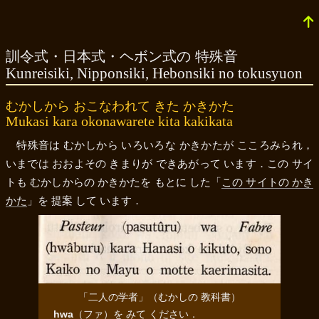
訓令式・日本式・ヘボン式の 特殊音
Kunreisiki, Nipponsiki, Hebonsiki no tokusyuon
むかしから おこなわれて きた かきかた
Mukasi kara okonawarete kita kakikata
特殊音は むかしから いろいろな かきかたが こころみられ，
いまでは おおよその きまりが できあがって います．この サイ
トも むかしからの かきかたを もとに した「
この サイトの かき
かた
」を 提案 して います．
「二人の学者」（むかしの 教科書）
hwa
（
ファ
）を みて ください．