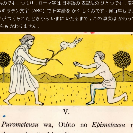
 ものです．つまり，ローマ字は 日本語の 表記法の ひとつです．漢
わず
ラテン文字
（ABC）で 日本語を かく しくみです．何百年も ま
字が つくられた ときから いまに いたるまで，この 事実は かわっ
らも かわりません．