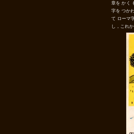
章を かく
字を つか
て ローマ
し，これか