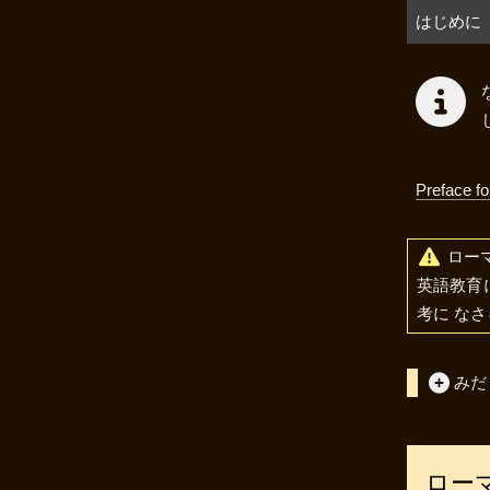
はじめに
Preface f
ローマ
英語教育に
考に なさ
みだ
ロー