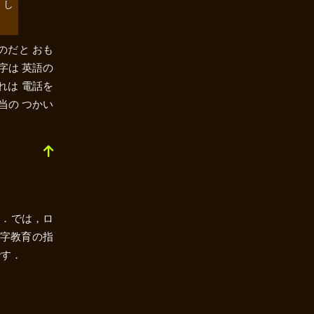
 し
のだと おも
字は 英語の
れは 電話を
当の つかい
す．では，ロ
マ字教育の指
です．