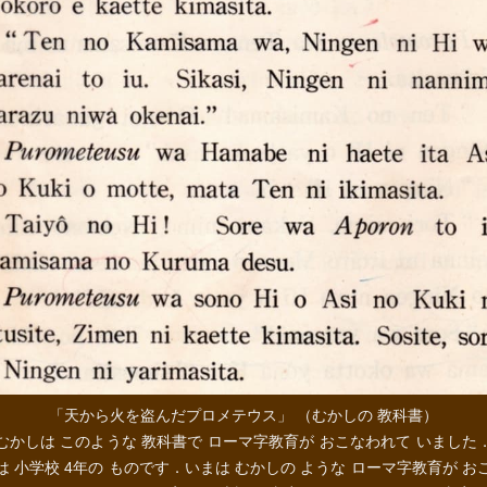
「天から火を盗んだプロメテウス」 （むかしの 教科書）
むかしは このような 教科書で ローマ字教育が おこなわれて いました
は 小学校 4年の ものです．いまは むかしの ような ローマ字教育が お