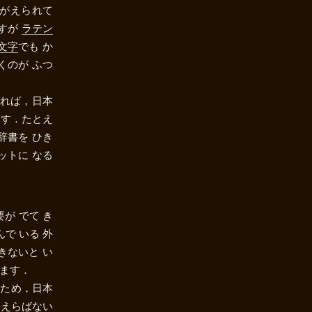
んがえられて
ですが
ラテン
文字
でも か
くのが ふつ
すれば，日本
ます．たとえ
辞書を ひき
ットに なる
が でて き
で いる 外
きないと い
います．
のため，日本
 えらばない