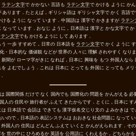
は
ラテン文字
で かかない 言語も
ラテン文字
で かける ように か
が あります．たとえば，ギリシャ語は ギリシャ文字で かく 言語
かける ように なって います．中国語は 漢字で かきますが
ラテン
に なって います．おなじ ように，日本語は 漢字と かな文字で か
ラテン文字
でも かける ように して あります．
もう 一歩 すすめて，日常の 日本語を
ラテン文字
で かく ように 
化・日本的な 価値観 などが 世界の 人々に 理解 されやすく なり
 新聞が ローマ字がきに なれば，日本に 興味を もつ 外国人なら 
れを よむでしょう．これは 日本に とっても 外国に とっても メリ
．
は 国際関係 だけで なく 国内でも 国際化の 問題を かんがえる 必要
国人の 住民や 旅行者が ふえて きたからです．とくに，日本に すん
には 日本語で 会話は できても 漢字仮名交じり文の よみかきは で
おおいので，日本語の 表記システムは おおきな 社会問題に なって 
 外国人の 住民は どんどん ふえて いくと かんがえられます．そ
字を 世の中に ひろめるか 英語を 公用語に くわえるか，どちらかを