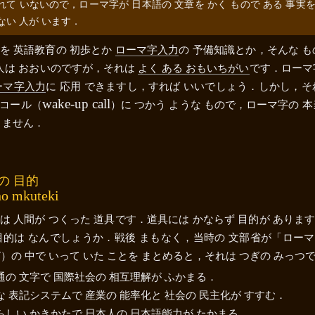
れて いないので，ローマ字が 日本語の 文章を かく もので ある 事実を
ない 人が います．
を 英語教育の 初歩とか
ローマ字入力
の 予備知識とか，そんな も
 人は おおいのですが，それは
よく ある おもいちがい
です．ローマ
ーマ字入力
に 応用 できますし，すれば いいでしょう．しかし，そ
wake-up call
コール（
）に つかう ような もので，ローマ字の 本
りません．
の 目的
o mkuteki
は 人間が つくった 道具です．道具には かならず 目的が ありま
目的は なんでしょうか．戦後 まもなく，当時の 文部省が「ロー
7）の 中で いって いた ことを まとめると，それは つぎの みっつ
通の 文字で 国際社会の 相互理解が ふかまる．
な 表記システムで 産業の 能率化と 社会の 民主化が すすむ．
らしい かきかたで 日本人の 日本語能力が たかまる．