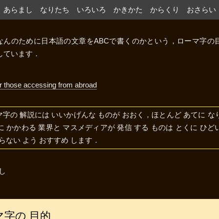
あらまし
なりたち
いろいろ
かきかた
からくり
おさらい
なんのために日本語の文章をABCで書くのかという，ローマ字の
しています．
or those accessing from abroad
字の 解説には いいかげんな ものが おおく，ほとんど あてに な
 かかわる 業界と マスメディアが 発信 する ものは とくに ひ
らない よう おすすめ します．
し
マ字の 目的