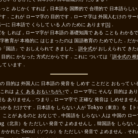
もっと みじかく すれば，日本語を 国際的で 合理的で 日本語らしい
です．これが ローマ字の 目的です．ローマ字は 外国人むけの サー
一に 日本語で くらして いる 人の ために あります
[1]
．
実を しれば，ローマ字が 日本語の 基礎知識で ある ことも わかる
字教育が 本格的に はじまったのは 国語教育の ためでした．だか
の「国語」で おしえられて きました．
訓令式
が おしえられて きた
 目的に かなった 方式だからです．これに ついては「
訓令式の 根
して います．
の 目的は 外国人に 日本語の 発音を しめす ことだと おもって いる
，これは
よく ある おもいちがい
で，ローマ字に そんな 目的は あ
能も ありません．つまり，ローマ字で 正確な 発音は しめせませ
Tokyo
 わかる だけです．日本語を しらない 人が
（
東京
）を
【ト
う ことが あるのと おなじで，中国語を しらない 人は 中国の ロー
ng
（
北京
）を ただしい 発音で よめませんし，韓国語を しらない 
Seoul
 かかれた
（
ソウル
）を ただしい 発音で よめません．それ