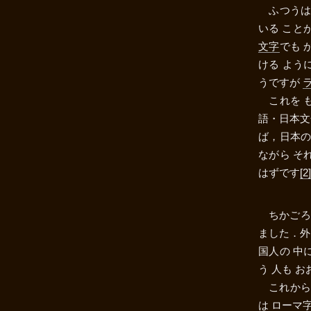
ふつう
いる こと
文字
でも 
ける よう
うですが
これを 
語・日本文
ば，日本の
ながら そ
はずです
[2]
ちかごろ
ました．外
国人の 中
う 人も 
これから
は ローマ