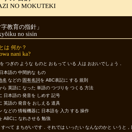
ZI NO MOKUTEKI
マ字教育の指針」
yôiku no sisin
とは 何か？
owa nani ka?
を つぎの ような ものと おもって いる 人は おおいでしょう．
日本語の 中間的な もの
地名
などの
固有名詞
を ABC表記に する 規則
ら 英語に なった 単語の つづりを つくる 方法
 日本語の 発音を しめす 記号
 英語の 発音を おしえる 道具
 などの 情報機器に 日本語を 入力 する 操作
 ABCに なれさせる 勉強
 すべて まちがいです．それでは いったい なんなのかと いうと，