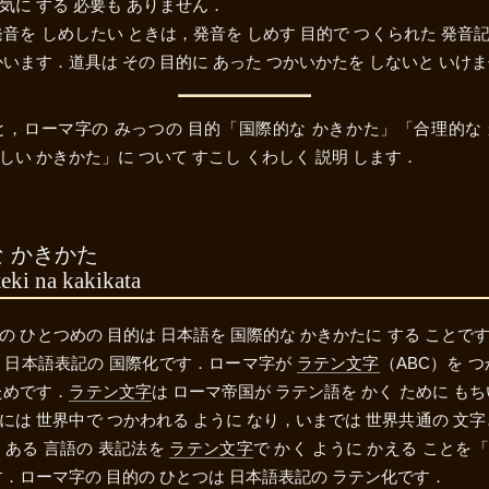
気に する 必要も ありません．
発音を しめしたい ときは，発音を しめす 目的で つくられた 発音
かいます．道具は その 目的に あった つかいかたを しないと いけ
と，ローマ字の みっつの 目的「国際的な かきかた」「合理的な
しい かきかた」に ついて すこし くわしく 説明 します．
 かきかた
eki na kakikata
の ひとつめの 目的は 日本語を 国際的な かきかたに する ことで
，日本語表記の 国際化です．ローマ字が
ラテン文字
（ABC）を 
ためです．
ラテン文字
は ローマ帝国が ラテン語を かく ために もち
には 世界中で つかわれる ように なり，いまでは 世界共通の 文字
．ある 言語の 表記法を
ラテン文字
で かく ように かえる ことを
す．ローマ字の 目的の ひとつは 日本語表記の ラテン化です．