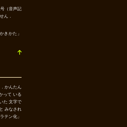
記号（音声記
ません．
 かきかた」
す．かんたん
つかって いる
いた 文字で
と みなされ
「ラテン化」