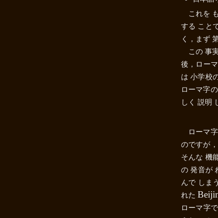
これを 
する こと
く，まず 第
この 事
後，ローマ
は 小学校
ローマ字の
しく 説明 
ローマ字
のですが
そんな 機
の 発音が
んで しま
Beiji
れた
ローマ字で