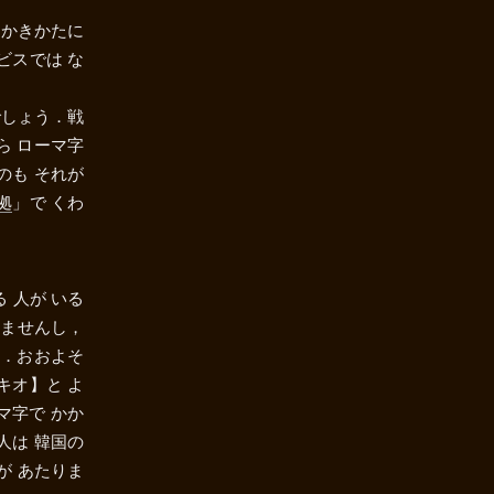
 かきかたに
ビスでは な
でしょう．戦
ら ローマ字
のも それが
拠
」で くわ
 人が いる
りませんし，
ん．おおよそ
キオ】
と よ
マ字で かか
人は 韓国の
が あたりま