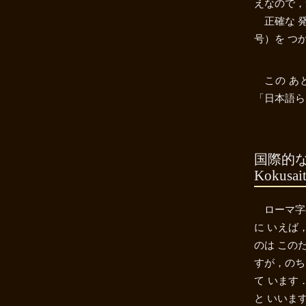
えなので，
正確な 
号）を つ
この あ
「日本語ら
国際的な
Kokusait
ローマ字
に いえば
のは この
すが，のち
て います
と いいま