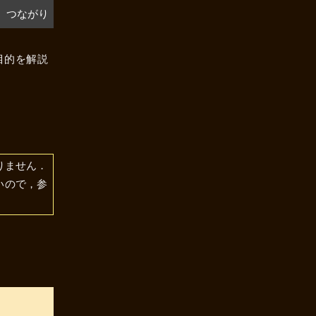
つながり
目的を解説
りません．
どいので，参