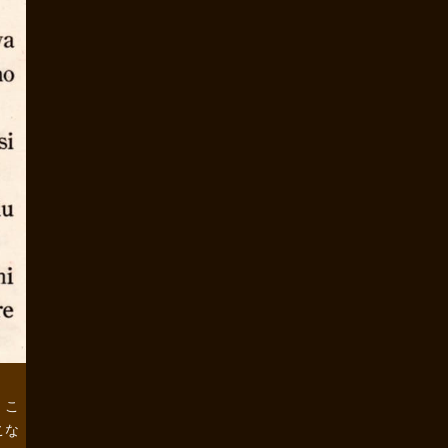
．こ
こな