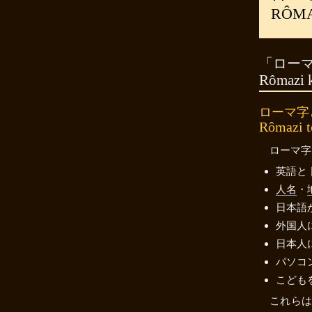
RÔMA
「ロー
Rômazi k
ローマ字
Rômazi t
ローマ字
英語と 
人名
・
日本語か
外国人に
日本人に
パソコン
こどもを
これらは