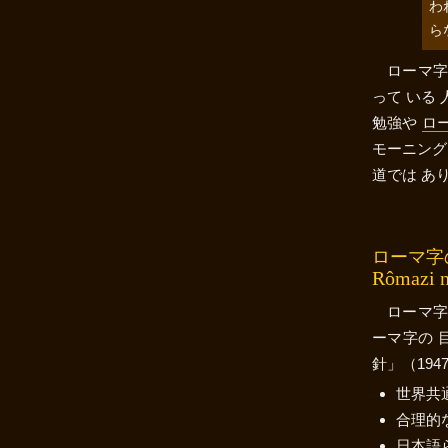
わ
ら
ローマ字
って いる
勉強や
ロ
モーニング
道では あ
ローマ字
Rômazi n
ローマ字
ーマ字の 
針」（194
世界共
合理的
日本語