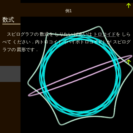
例1
数式
スピログラフの 数式を しりたい ばあいは
トロコイド
を しら
べて ください．内トロコイド（ハイポトロコイド）が スピログ
ラフの 図形です．